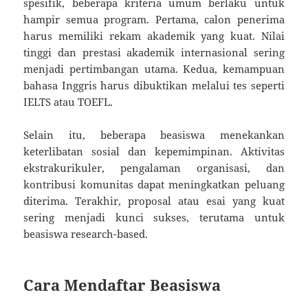
spesifik, beberapa kriteria umum berlaku untuk
hampir semua program. Pertama, calon penerima
harus memiliki rekam akademik yang kuat. Nilai
tinggi dan prestasi akademik internasional sering
menjadi pertimbangan utama. Kedua, kemampuan
bahasa Inggris harus dibuktikan melalui tes seperti
IELTS atau TOEFL.
Selain itu, beberapa beasiswa menekankan
keterlibatan sosial dan kepemimpinan. Aktivitas
ekstrakurikuler, pengalaman organisasi, dan
kontribusi komunitas dapat meningkatkan peluang
diterima. Terakhir, proposal atau esai yang kuat
sering menjadi kunci sukses, terutama untuk
beasiswa research-based.
Cara Mendaftar Beasiswa