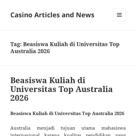
Casino Articles and News
MENU
AND
WIDGETS
Tag:
Beasiswa Kuliah di Universitas Top
Australia 2026
Beasiswa Kuliah di
Universitas Top Australia
2026
Beasiswa Kuliah di Universitas Top Australia 2026
Australia menjadi tujuan utama mahasiswa
internasional karena kualitas pendidikan yang