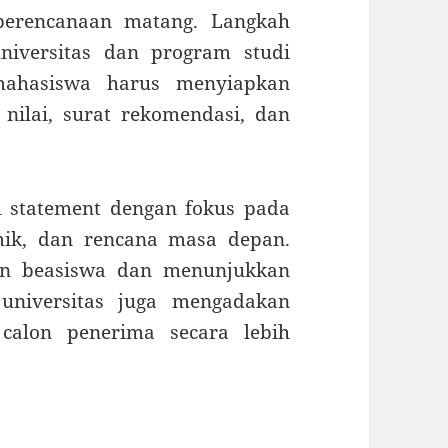
perencanaan matang. Langkah
niversitas dan program studi
 mahasiswa harus menyiapkan
 nilai, surat rekomendasi, dan
al statement dengan fokus pada
mik, dan rencana masa depan.
uan beasiswa dan menunjukkan
universitas juga mengadakan
calon penerima secara lebih