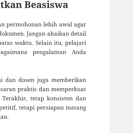
tkan Beasiswa
an permohonan lebih awal agar
okumen. Jangan abaikan detail
atas waktu. Selain itu, pelajari
 bagaimana pengalaman Anda
i dan dosen juga memberikan
saran praktis dan memperkuat
 Terakhir, tetap konsisten dan
petitif, tetapi persiapan matang
kan.