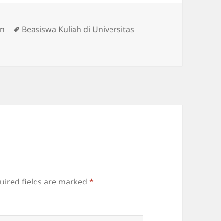
s
Tags
an
Beasiswa Kuliah di Universitas
uired fields are marked
*