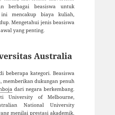
an berbagai beasiswa untuk
 ini mencakup biaya kuliah,
dup. Mengetahui jenis beasiswa
awal yang penting.
versitas Australia
di beberapa kategori. Beasiswa
ds, memberikan dukungan penuh
amboja
dari negara berkembang.
rti University of Melbourne,
ralian National University
ng menilai prestasi akademik.