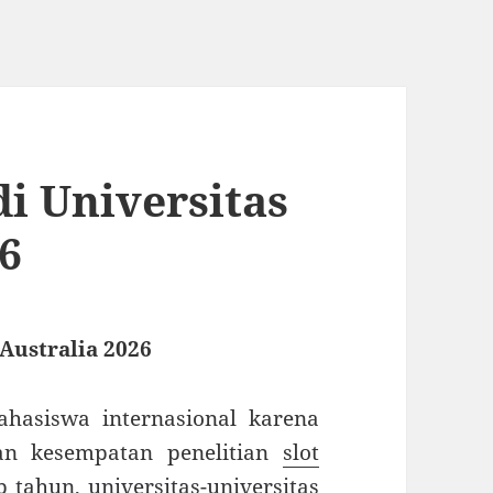
di Universitas
26
 Australia 2026
hasiswa internasional karena
dan kesempatan penelitian
slot
p tahun, universitas-universitas