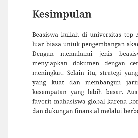
Kesimpulan
Beasiswa kuliah di universitas top
luar biasa untuk pengembangan akad
Dengan memahami jenis beasis
menyiapkan dokumen dengan cer
meningkat. Selain itu, strategi yan
yang kuat dan membangun jari
kesempatan yang lebih besar. Aust
favorit mahasiswa global karena ko
dan dukungan finansial melalui berb